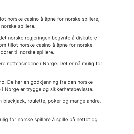
llot
norske casino
å åpne for norske spillere,
norske spillere.
 det norske regjeringen begynte å diskutere
 som tillot norske casino å åpne for norske
ører til norske spillere.
ære nettcasinoene i Norge. Det er nå mulig for
ino. De har en godkjenning fra den norske
 i Norge er trygge og sikkerhetsbevisste.
om blackjack, roulette, poker og mange andre,
ig for norske spillere å spille på nettet og