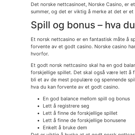
Det norske nettcasinoet, Norske Casino, er et 
summer, og det er viktig å merke at det er et
Spill og bonus – hva d
Et norsk nettcasino er en fantastisk måte å s
forvente av et godt casino. Norske casino har 
hvorfor.
Et godt norsk nettcasino skal ha en god balan
forskjellige spillet. Det skal også være lett 
bli et av de mest populære og spennende spill
hva du kan forvente av et godt casino.
En god balance mellom spill og bonus
Lett å registrere seg
Lett å finne de forskjellige spillet
Lett å finne de forskjellige bonusene
Enkelt å bruke dem
Det er viktig å huske at et godt norsk nettca