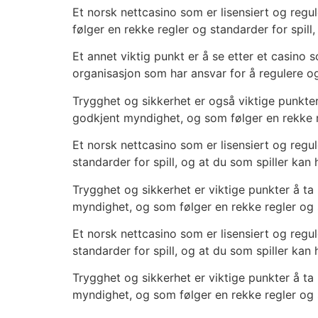
Et norsk nettcasino som er lisensiert og regu
følger en rekke regler og standarder for spill
Et annet viktig punkt er å se etter et casino
organisasjon som har ansvar for å regulere o
Trygghet og sikkerhet er også viktige punkter 
godkjent myndighet, og som følger en rekke re
Et norsk nettcasino som er lisensiert og regul
standarder for spill, og at du som spiller kan 
Trygghet og sikkerhet er viktige punkter å ta 
myndighet, og som følger en rekke regler og s
Et norsk nettcasino som er lisensiert og regul
standarder for spill, og at du som spiller kan 
Trygghet og sikkerhet er viktige punkter å ta 
myndighet, og som følger en rekke regler og s