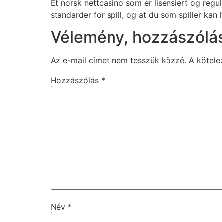
Et norsk nettcasino som er lisensiert og regul
standarder for spill, og at du som spiller kan 
Vélemény, hozzászólá
Az e-mail címet nem tesszük közzé.
A kötel
Hozzászólás
*
Név
*