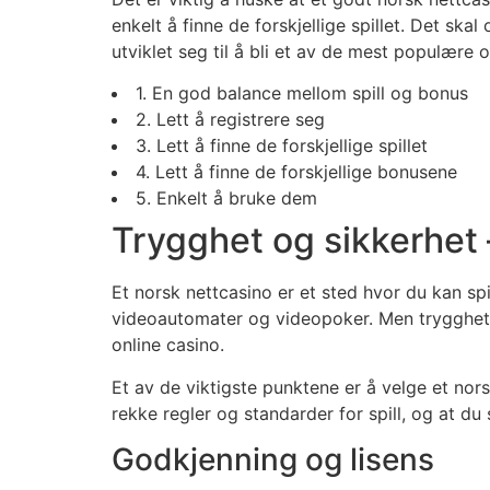
enkelt å finne de forskjellige spillet. Det sk
utviklet seg til å bli et av de mest populære 
1. En god balance mellom spill og bonus
2. Lett å registrere seg
3. Lett å finne de forskjellige spillet
4. Lett å finne de forskjellige bonusene
5. Enkelt å bruke dem
Trygghet og sikkerhet 
Et norsk nettcasino er et sted hvor du kan spil
videoautomater og videopoker. Men trygghet og
online casino.
Et av de viktigste punktene er å velge et nor
rekke regler og standarder for spill, og at du
Godkjenning og lisens