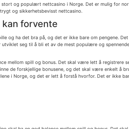
stort og populært nettcasino i Norge. Det er mulig for nors
 trygt og sikkerhetsbevisst nettcasino.
u kan forvente
pille og ha det bra på, og det er ikke bare om pengene. Det
utviklet seg til å bli et av de mest populære og spennende s
ce mellom spill og bonus. Det skal være lett å registrere s
å finne de forskjellige bonusene, og det skal være enkelt å b
ene i Norge, og det er lett å forstå hvorfor. Det er ikke b
sino skal ha en god balance mellom spill og bonus. Det skal