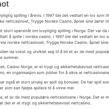
not
igtig spilling i årevis. I 1997 ble det vedtatt en lov som ti
ke nettcasinoet, Trygge Norske Casino, åpnet sine dører til 
t stort spørsmål om lovpligtig spilling i Norge. Det var da
llatt å spille i norske casino. I 1997 ble det vedtatt en lov
ørste norske nettcasinoet, Trygge Norske Casino, åpnet sine d
iden da vokst og utviklet seg til å bli et av de mest popul
ore summer.
oet, Casino Norge, er et trygt og sikkerhetsbevisst nettcas
o, en organisasjon som jobber for å sikre at nettcasinoene
ar også et stort utvalg av spill og bonuser. De har spill s
som kan hjelpe spillere til å vinne mer.
e, et av de mest populære nettcasinoene i Norge. Det er mul
t det er et trygt og sikkerhetsbevisst nettcasino.