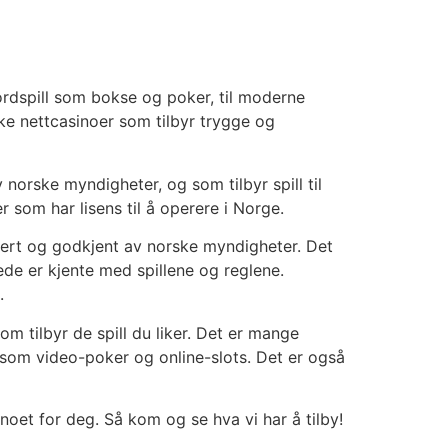
bordspill som bokse og poker, til moderne
ke nettcasinoer som tilbyr trygge og
norske myndigheter, og som tilbyr spill til
r som har lisens til å operere i Norge.
nsiert og godkjent av norske myndigheter. Det
ede er kjente med spillene og reglene.
.
m tilbyr de spill du liker. Det er mange
ll som video-poker og online-slots. Det er også
oet for deg. Så kom og se hva vi har å tilby!