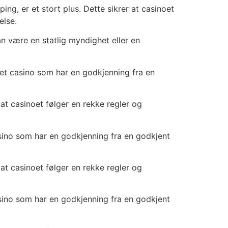
ng, er et stort plus. Dette sikrer at casinoet
else.
an være en statlig myndighet eller en
r et casino som har en godkjenning fra en
 at casinoet følger en rekke regler og
casino som har en godkjenning fra en godkjent
 at casinoet følger en rekke regler og
casino som har en godkjenning fra en godkjent