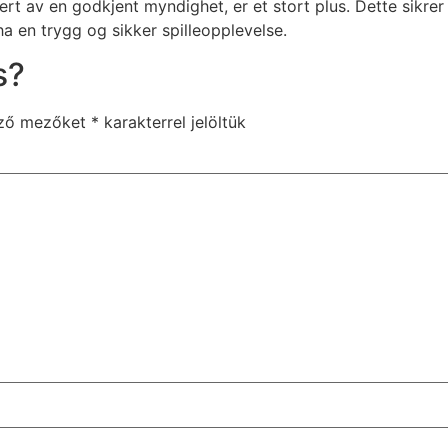
ert av en godkjent myndighet, er et stort plus. Dette sikrer
ha en trygg og sikker spilleopplevelse.
s?
ező mezőket
*
karakterrel jelöltük